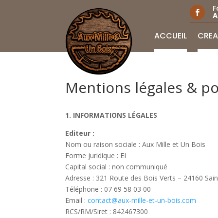
F

A
ACCUEIL
CRÉA
Mentions légales & pol
1. INFORMATIONS LÉGALES
Editeur :
Nom ou raison sociale : Aux Mille et Un Bois
Forme juridique : EI
Capital social : non communiqué
Adresse : 321 Route des Bois Verts – 24160 Sain
Téléphone : 07 69 58 03 00
Email :
contact@aux-mille-et-un-
bois.com
RCS/RM/Siret : 842467300