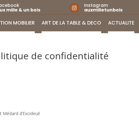
acebook
Instagram

ux mille & un bois
auxmilletunbois
TION MOBILIER
ART DE LA TABLE & DÉCO
ACTUALITÉ
itique de confidentialité
t Médard d’Excideuil