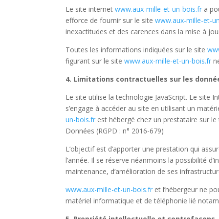
Le site internet
www.aux-mille-et-un-bois.fr
a pou
efforce de fournir sur le site
www.aux-mille-et-un
inexactitudes et des carences dans la mise à jour,
Toutes les informations indiquées sur le site
www
figurant sur le site
www.aux-mille-et-un-bois.fr
ne
4. Limitations contractuelles sur les donn
Le site utilise la technologie JavaScript. Le site 
s’engage à accéder au site en utilisant un matér
un-bois.fr
est hébergé chez un prestataire sur le
Données (
RGPD
: n° 2016-679)
L’objectif est d’apporter une prestation qui assur
l’année. Il se réserve néanmoins la possibilité 
maintenance, d’amélioration de ses infrastructure
www.aux-mille-et-un-bois.fr
et l’hébergeur ne po
matériel informatique et de téléphonie lié not
5. Propriété intellectuelle et contrefaçons.