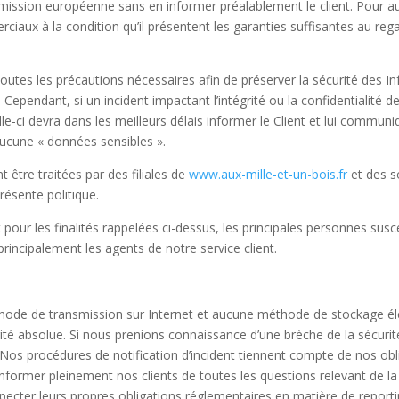
ssion européenne sans en informer préalablement le client. Pour a
ciaux à la condition qu’il présentent les garanties suffisantes au re
outes les précautions nécessaires afin de préserver la sécurité des 
endant, si un incident impactant l’intégrité ou la confidentialité de
elle-ci devra dans les meilleurs délais informer le Client et lui commun
ucune « données sensibles ».
 être traitées par des filiales de
www.aux-mille-et-un-bois.fr
et des so
présente politique.
et pour les finalités rappelées ci-dessus, les principales personnes su
rincipalement les agents de notre service client.
éthode de transmission sur Internet et aucune méthode de stockage é
 absolue. Si nous prenions connaissance d’une brèche de la sécurité, 
Nos procédures de notification d’incident tiennent compte de nos oblig
ormer pleinement nos clients de toutes les questions relevant de la s
specter leurs propres obligations réglementaires en matière de reporti