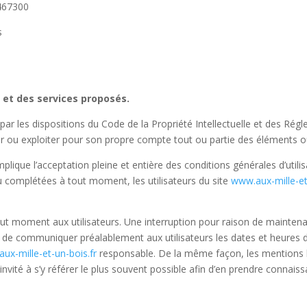
467300
s
e et des services proposés.
par les dispositions du Code de la Propriété Intellectuelle et des Rég
er ou exploiter pour son propre compte tout ou partie des éléments ou
mplique l’acceptation pleine et entière des conditions générales d’utili
ou complétées à tout moment, les utilisateurs du site
www.aux-mille-et
out moment aux utilisateurs. Une interruption pour raison de mainten
rs de communiquer préalablement aux utilisateurs les dates et heures d
ux-mille-et-un-bois.fr
responsable. De la même façon, les mentions 
 invité à s’y référer le plus souvent possible afin d’en prendre connais