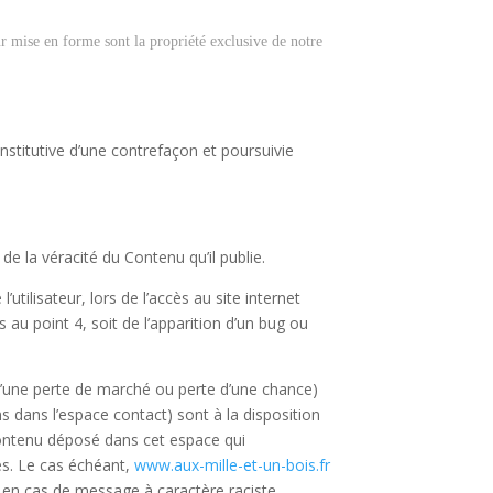
eur mise en forme sont la propriété exclusive de notre
stitutive d’une contrefaçon et poursuivie
de la véracité du Contenu qu’il publie.
tilisateur, lors de l’accès au site internet
s au point 4, soit de l’apparition d’un bug ou
’une perte de marché ou perte d’une chance)
ns dans l’espace contact) sont à la disposition
contenu déposé dans cet espace qui
ées. Le cas échéant,
www.aux-mille-et-un-bois.fr
t en cas de message à caractère raciste,