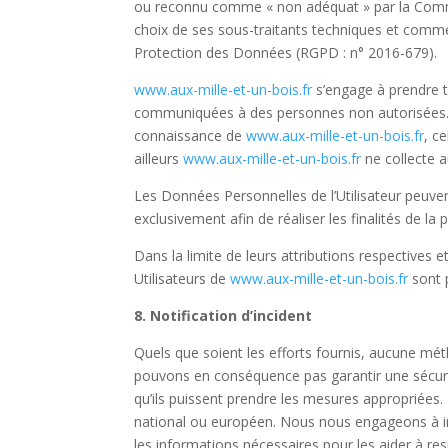
ou reconnu comme « non adéquat » par la Commi
choix de ses sous-traitants techniques et commer
Protection des Données (
RGPD
: n° 2016-679).
www.aux-mille-et-un-bois.fr
s’engage à prendre t
communiquées à des personnes non autorisées. Cep
connaissance de
www.aux-mille-et-un-bois.fr
, c
ailleurs
www.aux-mille-et-un-bois.fr
ne collecte a
Les Données Personnelles de l’Utilisateur peuvent
exclusivement afin de réaliser les finalités de la 
Dans la limite de leurs attributions respectives 
Utilisateurs de
www.aux-mille-et-un-bois.fr
sont p
8. Notification d’incident
Quels que soient les efforts fournis, aucune m
pouvons en conséquence pas garantir une sécurité
qu’ils puissent prendre les mesures appropriées. 
national ou européen. Nous nous engageons à inf
les informations nécessaires pour les aider à re