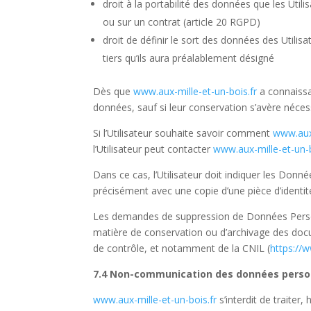
droit à la portabilité des données que les Uti
ou sur un contrat (article 20
RGPD
)
droit de définir le sort des données des Utilisa
tiers qu’ils aura préalablement désigné
Dès que
www.aux-mille-et-un-bois.fr
a connaissan
données, sauf si leur conservation s’avère néces
Si l’Utilisateur souhaite savoir comment
www.aux-
l’Utilisateur peut contacter
www.aux-mille-et-un-b
Dans ce cas, l’Utilisateur doit indiquer les Donn
précisément avec une copie d’une pièce d’identité
Les demandes de suppression de Données Perso
matière de conservation ou d’archivage des docu
de contrôle, et notamment de la CNIL (
https://w
7.4 Non-communication des données perso
www.aux-mille-et-un-bois.fr
s’interdit de traiter