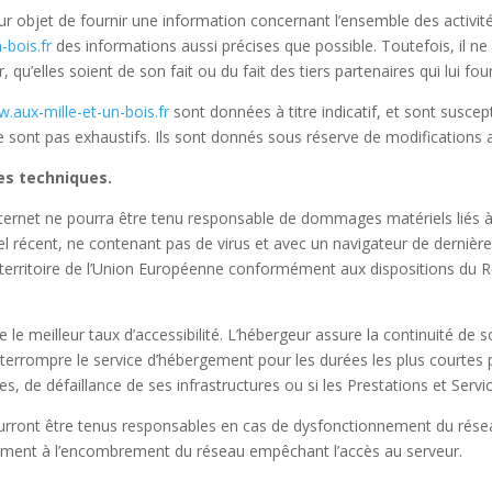
r objet de fournir une information concernant l’ensemble des activité
-bois.fr
des informations aussi précises que possible. Toutefois, il ne
 qu’elles soient de son fait ou du fait des tiers partenaires qui lui fo
.aux-mille-et-un-bois.fr
sont données à titre indicatif, et sont suscep
 sont pas exhaustifs. Ils sont donnés sous réserve de modifications a
ées techniques.
Internet ne pourra être tenu responsable de dommages matériels liés à l’ut
iel récent, ne contenant pas de virus et avec un navigateur de dernièr
 territoire de l’Union Européenne conformément aux dispositions du 
e le meilleur taux d’accessibilité. L’hébergeur assure la continuité de 
d’interrompre le service d’hébergement pour les durées les plus courte
s, de défaillance de ses infrastructures ou si les Prestations et Serv
urront être tenus responsables en cas de dysfonctionnement du résea
amment à l’encombrement du réseau empêchant l’accès au serveur.