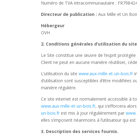
Numéro de TVA intracommunautaire : FR79842
Directeur de publication :
Aux Mille et Un Boi
Hébergeur
OVH
2. Conditions générales d’utilisation du sit
Le Site constitue une œuvre de l’esprit protégée 
Client ne peut en aucune manière réutiliser, céd
L’utilisation du site
www.aux-mille-et-un-bois.fr
i
d’utilisation sont susceptibles d’être modifiées 
manière régulière.
Ce site internet est normalement accessible à t
www.aux-mille-et-un-bois.fr
, qui s’efforcera alo
un-bois.fr
est mis à jour régulièrement par
www.a
elles s’imposent néanmoins à l’utilisateur qui est
3. Description des services fournis.