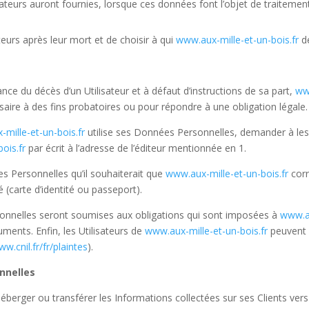
lisateurs auront fournies, lorsque ces données font l’objet de traite
teurs après leur mort et de choisir à qui
www.aux-mille-et-un-bois.fr
de
ce du décès d’un Utilisateur et à défaut d’instructions de sa part,
ww
saire à des fins probatoires ou pour répondre à une obligation légale.
mille-et-un-bois.fr
utilise ses Données Personnelles, demander à les 
ois.fr
par écrit à l’adresse de l’éditeur mentionnée en 1.
ées Personnelles qu’il souhaiterait que
www.aux-mille-et-un-bois.fr
corr
 (carte d’identité ou passeport).
nnelles seront soumises aux obligations qui sont imposées à
www.au
ments. Enfin, les Utilisateurs de
www.aux-mille-et-un-bois.fr
peuvent 
ww.cnil.fr/fr/
plaintes
).
nnelles
, héberger ou transférer les Informations collectées sur ses Clients v