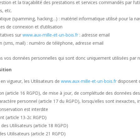
estion et la traçabilité des prestations et services commandés par l’uti
, etc.
atique (spamming, hacking…) : matériel informatique utilisé pour la na
ées de connexion et d’utilisation
tatives sur
www.aux-mille-et-un-bois.fr
: adresse email
(sms, mail) : numéro de téléphone, adresse email
 vos données personnelles qui sont donc uniquement utilisées par néc
sition
 vigueur, les Utilisateurs de
www.aux-mille-et-un-bois.fr
disposent d
ion (article 16
RGPD
), de mise à jour, de complétude des données des U
aractère personnel (article 17 du
RGPD
), lorsqu’elles sont inexactes,
conservation est interdite
t (article 13-2c
RGPD
)
des Utilisateurs (article 18
RGPD
)
es Utilisateurs (article 21
RGPD
)