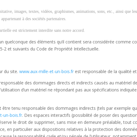
mitative, images, textes, vidéos, graphismes, animations, sons, etc., ainsi que l
appartenant à des sociétés partenaires.
ielle est strictement interdite sans notre accord.
l’un quelconque des éléments qu’il contient sera considérée comme con
-2 et suivants du Code de Propriété Intellectuelle.
ur du site.
www.aux-mille-et-un-bois.fr
est responsable de la qualité et 
esponsable des dommages directs et indirects causés au matériel de l’u
 l’utilisation d’un matériel ne répondant pas aux spécifications indiquée
 être tenu responsable des dommages indirects (tels par exemple qu
-un-bois.fr
. Des espaces interactifs (possibilité de poser des questio
éserve le droit de supprimer, sans mise en demeure préalable, tout 
nce, en particulier aux dispositions relatives à la protection des donn
cause la responsabilité civile et/ou pénale de l’utilisateur, notammen