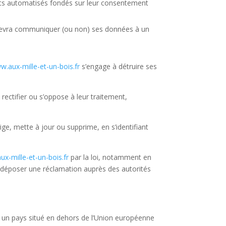
ments automatisés fondés sur leur consentement
vra communiquer (ou non) ses données à un
w.aux-mille-et-un-bois.fr
s’
engage à détruire ses
rectifier ou s’oppose à leur traitement,
ige, mette à jour ou supprime, en s’identifiant
x-mille-et-un-bois.fr
par la loi, notamment en
déposer une réclamation auprès des autorités
ers un pays situé en dehors de l’Union européenne