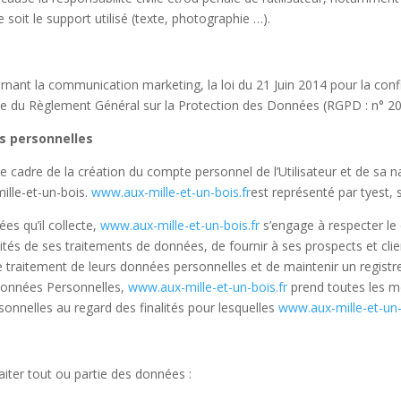
 soit le support utilisé (texte, photographie …).
rnant la communication marketing, la loi du 21 Juin 2014 pour la con
ue du Règlement Général sur la Protection des Données (
RGPD
: n° 2
s personnelles
 cadre de la création du compte personnel de l’Utilisateur et de sa na
ille-et-un-bois.
www.aux-mille-et-un-bois.fr
est représenté par tyest, 
es qu’il collecte,
www.aux-mille-et-un-bois.fr
s’engage à respecter le 
ités de ses traitements de données, de fournir à ses prospects et client
traitement de leurs données personnelles et de maintenir un registre
Données Personnelles,
www.aux-mille-et-un-bois.fr
prend toutes les m
sonnelles au regard des finalités pour lesquelles
www.aux-mille-et-un-
aiter tout ou partie des données :