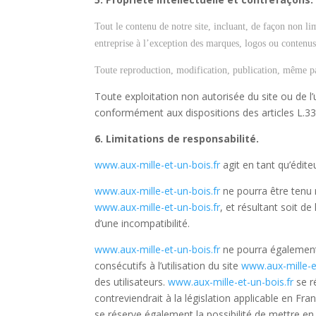
Tout le contenu de notre site, incluant, de façon non li
entreprise à l’exception des marques, logos ou contenus 
Toute reproduction, modification, publication, même part
Toute exploitation non autorisée du site ou de 
conformément aux dispositions des articles L.335
6. Limitations de responsabilité.
www.aux-mille-et-un-bois.fr
agit en tant qu’édite
www.aux-mille-et-un-bois.fr
ne pourra être tenu r
www.aux-mille-et-un-bois.fr
, et résultant soit de
d’une incompatibilité.
www.aux-mille-et-un-bois.fr
ne pourra également
consécutifs à l’utilisation du site
www.aux-mille-et
des utilisateurs.
www.aux-mille-et-un-bois.fr
se r
contreviendrait à la législation applicable en Fra
se réserve également la possibilité de mettre en 